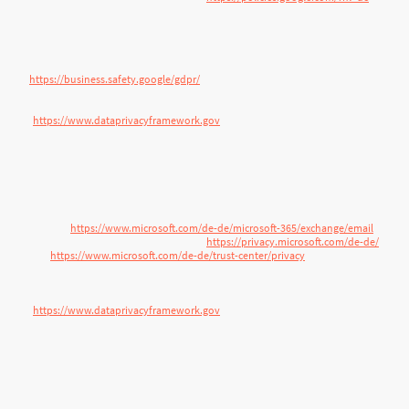
Die Übermittlung von personenbezogenen Daten in Drittländer erfolgt
abhängig vom jeweiligen Google-Dienst und unter Geltung der
verschiedenen EU-Standardvertragsklauseln, sofern diese von Google
angeboten werden. Weitere Informationen hierzu und der
Verantwortlichkeit von Google finden Sie unter folgendem Link:
https://business.safety.google/gdpr/
. Eine Kopie der EU-
Standardvertragsklauseln können Sie dort einsehen. Der Anbieter hat sich
dem EU-US Data Privacy Framework
(
https://www.dataprivacyframework.gov
) angeschlossen, das auf Basis
eines Beschlusses der Europäischen Kommission die Einhaltung eines
angemessenen Datenschutzniveaus gewährleistet.
Microsoft Exchange
Anbieter: Microsoft Ireland Operations Limited, Irland. Die Microsoft Ireland
Operations Limited ist eine Tochtergesellschaft der Microsoft Corporation,
Vereinigte Staaten von Amerika.
Website:
https://www.microsoft.com/de-de/microsoft-365/exchange/email
Weitere Informationen & Datenschutz:
https://privacy.microsoft.com/de-de/
und
https://www.microsoft.com/de-de/trust-center/privacy
Garantie: EU-Standardvertragsklauseln. Eine Kopie der EU-
Standardvertragsklauseln können Sie bei uns anfordern. Der Anbieter hat
sich dem EU-US Data Privacy Framework
(
https://www.dataprivacyframework.gov
) angeschlossen, das auf Basis
eines Beschlusses der Europäischen Kommission die Einhaltung eines
angemessenen Datenschutzniveaus gewährleistet.
Cookies & ähnliche Technologien
Es kommen Cookies zum Einsatz. Cookies sind Textinformationen, die auf