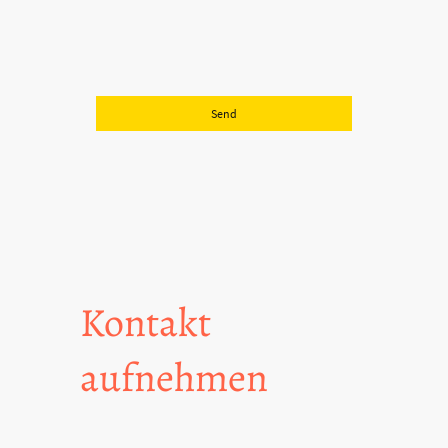
bekannt, dass ich meine Einwilligung
jederzeit widerrufen kann.
*
Bitte füllen Sie alle erforderlichen Felder aus.
Send
Kontakt
aufnehmen
Telefon: 0151-29821697